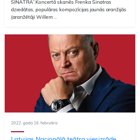
SINATRA”.Koncertā skanēs Frenka Sinatras
dziedātas, populāras kompozīcijas jaunās aranžijās
(aranžētāji Willem ...
2022. gada 16. februāris
Latvijas Nacionālā teātra viesizrāde