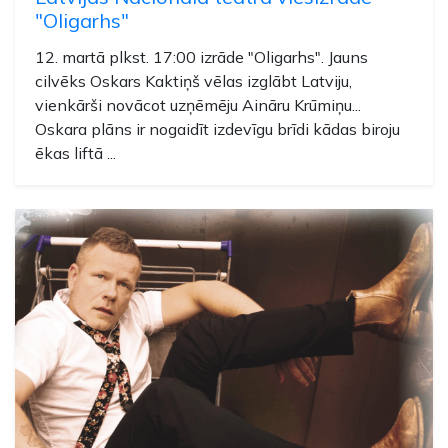
"Oligarhs"
12. martā plkst. 17:00 izrāde "Oligarhs". Jauns
cilvēks Oskars Kaktiņš vēlas izglābt Latviju,
vienkārši novācot uzņēmēju Aināru Krūmiņu...
Oskara plāns ir nogaidīt izdevīgu brīdi kādas biroju
ēkas liftā ...