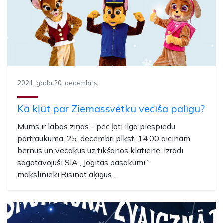
2021. gada 20. decembris
Kā kļūt par Ziemassvētku vecīša palīgu?
Mums ir labas ziņas - pēc ļoti ilga piespiedu
pārtraukuma, 25. decembrī plkst. 14.00 aicinām
bērnus un vecākus uz tikšanos klātienē. Izrādi
sagatavojuši SIA „Jogitas pasākumi“
mākslinieki.Risinot āķīgus ...