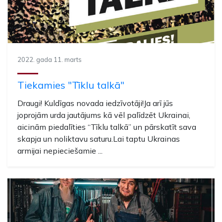
2022. gada 11. marts
Tiekamies "Tīklu talkā"
Draugi! Kuldīgas novada iedzīvotāji!Ja arī jūs
joprojām urda jautājums kā vēl palīdzēt Ukrainai,
aicinām piedalīties “Tīklu talkā” un pārskatīt sava
skapja un noliktavu saturu.Lai taptu Ukrainas
armijai nepieciešamie ...