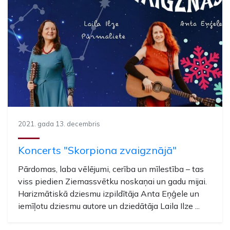
2021. gada 13. decembris
Koncerts "Skorpiona zvaigznājā"
Pārdomas, laba vēlējumi, cerība un mīlestība – tas
viss piedien Ziemassvētku noskaņai un gadu mijai.
Harizmātiskā dziesmu izpildītāja Anta Eņģele un
iemīļotu dziesmu autore un dziedātāja Laila Ilze ...