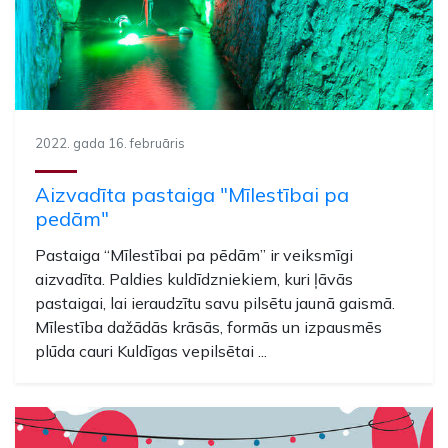
2022. gada 16. februāris
Aizvadīta pastaiga "Mīlestībai pa
pedām"
Pastaiga “Mīlestībai pa pēdām” ir veiksmīgi
aizvadīta. Paldies kuldīdzniekiem, kuri ļāvās
pastaigai, lai ieraudzītu savu pilsētu jaunā gaismā.
Mīlestība dažādās krāsās, formās un izpausmēs
plūda cauri Kuldīgas vepilsētai ...