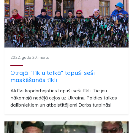
2022. gada 20. marts
Otrajā "Tīklu talkā" tapuši seši
maskēšanās tīkli
Aktīvi kopdarbojoties tapuši seši tīkli. Tie jau
nākamajā nedēļā ceļos uz Ukrainu. Paldies talkas
dalībniekiem un atbalstītājiem! Darbs turpinās!