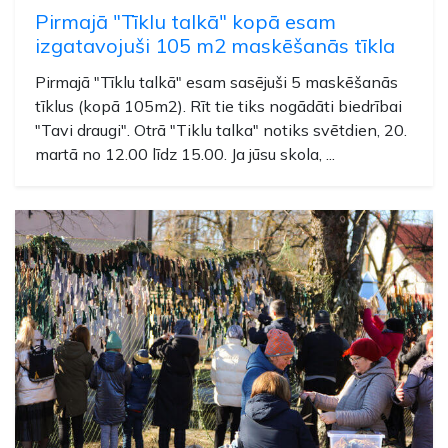
Pirmajā "Tīklu talkā" kopā esam
izgatavojuši 105 m2 maskēšanās tīkla
Pirmajā "Tīklu talkā" esam sasējuši 5 maskēšanās
tīklus (kopā 105m2). Rīt tie tiks nogādāti biedrībai
"Tavi draugi". Otrā "Tiklu talka" notiks svētdien, 20.
martā no 12.00 līdz 15.00. Ja jūsu skola, ...