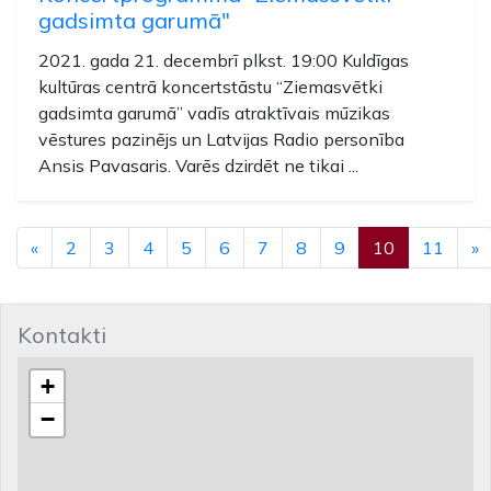
gadsimta garumā"
2021. gada 21. decembrī plkst. 19:00 Kuldīgas
kultūras centrā koncertstāstu “Ziemasvētki
gadsimta garumā” vadīs atraktīvais mūzikas
vēstures pazinējs un Latvijas Radio personība
Ansis Pavasaris. Varēs dzirdēt ne tikai ...
Previous
N
«
2
3
4
5
6
7
8
9
10
11
»
Kontakti
+
−