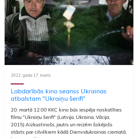
2022. gada 17. marts
Labdarībās kino seanss Ukrainas
atbalstam "Ukraiņu šerifi"
20. martā 12:00 KKC kino būs iespēja noskatīties
filmu "Ukraiņu šerifi" (Latvija, Ukraina, Vācija;
2015).Aizkustinošs, jautrs un reizēm šokējošs
stāsts par cilvēkiem kādā Dienvidukrainas ciematā,