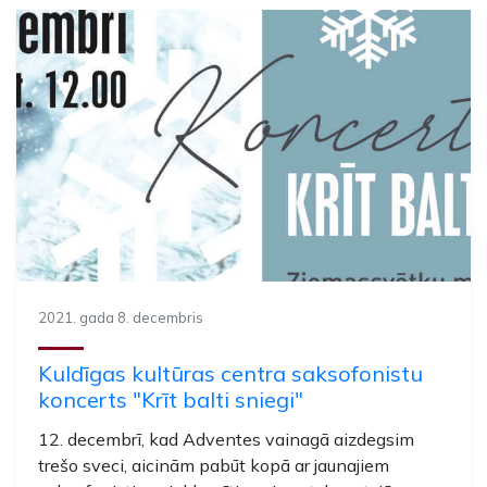
2021. gada 8. decembris
Kuldīgas kultūras centra saksofonistu
koncerts "Krīt balti sniegi"
12. decembrī, kad Adventes vainagā aizdegsim
trešo sveci, aicinām pabūt kopā ar jaunajiem