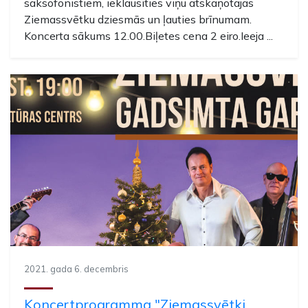
saksofonistiem, ieklausīties viņu atskaņotajās
Ziemassvētku dziesmās un ļauties brīnumam.
Koncerta sākums 12.00.Biļetes cena 2 eiro.Ieeja ...
2021. gada 6. decembris
Koncertprogramma "Ziemassvētki