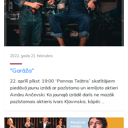
2022. gada 21. februāris
"Garāža"
22. aprīlī plkst. 19:00 “Pannas Teātris” skatītājiem
piedāvā jaunu izrādi ar pazīstamo un iemīļoto aktieri
Aināru Ančevski. Ko jaunajā izrādē darīs ne mazāk
pazīstamais aktieris Ivars Kļavinskis, kāpēc ...