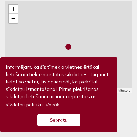
+
−
Informējam, ka šīs tīmekļa vietnes ērtākai
lietošanai tiek izmantotas sīkdatnes. Turpinot
lietot šo vietni, Jūs apliecināt, ka piekrītat
sīkdatņu izmantošanai. Pirms piekrišanas
Leaflet
| Map data ©
OpenStreetMap
contributors
Biļešu kase
sīkdatņu lietošanai aicinām iepazīties ar
sīkdatņu politiku.
Vairāk
Piltenes iela 32, Kuldīga T: 63 322 201
Sapratu
© Kuldīgas Kultūras centrs 2026