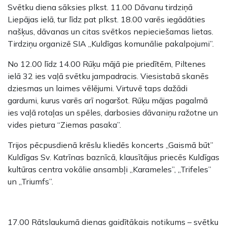
Svētku diena sāksies plkst. 11.00 Dāvanu tirdziņā
Liepājas ielā, tur līdz pat plkst. 18.00 varēs iegādāties
našķus, dāvanas un citas svētkos nepieciešamas lietas.
Tirdziņu organizē SIA „Kuldīgas komunālie pakalpojumi”.
No 12.00 līdz 14.00 Rūķu mājā pie priedītēm, Piltenes
ielā 32 ies vaļā svētku jampadracis. Viesistabā skanēs
dziesmas un laimes vēlējumi. Virtuvē taps dažādi
gardumi, kurus varēs arī nogaršot. Rūķu mājas pagalmā
ies vaļā rotaļas un spēles, darbosies dāvaniņu ražotne un
vides pietura “Ziemas pasaka”.
Trijos pēcpusdienā krēslu kliedēs koncerts „Gaismā būt”
Kuldīgas Sv. Katrīnas baznīcā, klausītājus priecēs Kuldīgas
kultūras centra vokālie ansambļi „Karameles”, „Trifeles”
un „Triumfs”.
17.00 Rātslaukumā dienas gaidītākais notikums – svētku