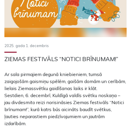
2025. gada 1. decembris
ZIEMAS FESTIVĀLS “NOTICI BRĪNUMAM!”
Ar sala pirmajiem degunā kniebieniem, tumsā
zaigojošām gaismiņu spēlēm, gaišām domām un cerībām,
lielais Ziemassvētku gaidīšanas laiks ir klāt.
Sestdien, 6. decembrī, Kuldīgā valdīs svētku noskaņa –
jau divdesmito reizi norisināsies Ziemas festivāls “Notici
brīnumam!”, kurā katrs būs aicināts baudīt svētkus,
ļauties neparastiem piedzīvojumiem un jautrām
izdarībām.