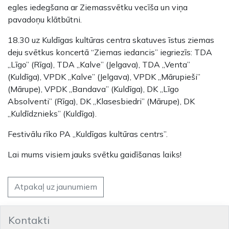
egles iedegšana ar Ziemassvētku vecīša un viņa
pavadoņu klātbūtni.
18.30 uz Kuldīgas kultūras centra skatuves īstus ziemas
deju svētkus koncertā “Ziemas iedancis” iegriezīs: TDA
„Līgo” (Rīga), TDA „Kalve” (Jelgava), TDA „Venta”
(Kuldīga), VPDK „Kalve” (Jelgava), VPDK „Mārupieši”
(Mārupe), VPDK „Bandava” (Kuldīga), DK „Līgo
Absolventi” (Rīga), DK „Klasesbiedri” (Mārupe), DK
„Kuldīdznieks” (Kuldīga).
Festivālu rīko PA „Kuldīgas kultūras centrs”.
Lai mums visiem jauks svētku gaidīšanas laiks!
Atpakaļ uz jaunumiem
Kontakti