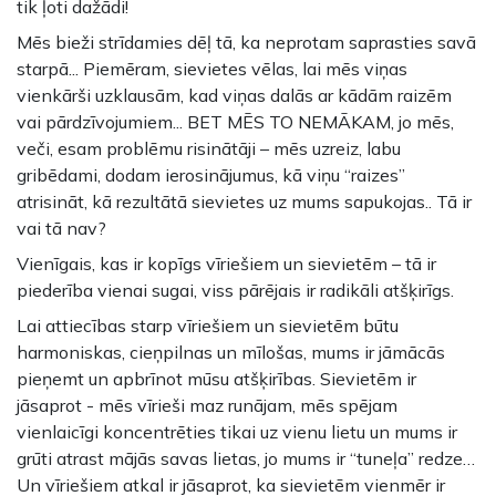
tik ļoti dažādi!
Mēs bieži strīdamies dēļ tā, ka neprotam saprasties savā
starpā... Piemēram, sievietes vēlas, lai mēs viņas
vienkārši uzklausām, kad viņas dalās ar kādām raizēm
vai pārdzīvojumiem... BET MĒS TO NEMĀKAM, jo mēs,
veči, esam problēmu risinātāji – mēs uzreiz, labu
gribēdami, dodam ierosinājumus, kā viņu “raizes”
atrisināt, kā rezultātā sievietes uz mums sapukojas.. Tā ir
vai tā nav?
Vienīgais, kas ir kopīgs vīriešiem un sievietēm – tā ir
piederība vienai sugai, viss pārējais ir radikāli atšķirīgs.
Lai attiecības starp vīriešiem un sievietēm būtu
harmoniskas, cieņpilnas un mīlošas, mums ir jāmācās
pieņemt un apbrīnot mūsu atšķirības. Sievietēm ir
jāsaprot - mēs vīrieši maz runājam, mēs spējam
vienlaicīgi koncentrēties tikai uz vienu lietu un mums ir
grūti atrast mājās savas lietas, jo mums ir “tuneļa” redze…
Un vīriešiem atkal ir jāsaprot, ka sievietēm vienmēr ir