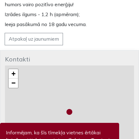
humors vairo pozitīvo enerģiju!
Izrādes ilgums - 1,2 h (apmēram);
Ieeja pasākumā no 18 gadu vecuma.
Atpakaļ uz jaunumiem
Kontakti
+
−
Informējam, ka šīs tīmekļa vietnes ērtākai