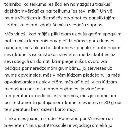
taisnība, ka teikums “es šodien nomazgāšu traukus”
dažkārt ir vērtīgāks par teikumu “es tevi mīlu”. Un vēl
mums vīriešiem ir jāiemācās atvainoties par sliktajām
lietām, ko esam izdarījuši mūsu sieviešu sapņos..
Mēs vīrieši, kad mājās pliki ejam uz dušu garām spogulim,
pat ja mūsu ķermenis nav pielīdzināms sporta klases
autiņam, mēs tik un tā skatāmies spogulī un apbrīnojam
sevi, kamēr visskaistākās sievietes mēdz skatīties uz
sevi spogulī un domāt, ka ir pieņēmušās svarā vai
bēdājas par neredzamām grumbām… Ja sievietes uz
mums apvainojas, mēs viņām lūdzam piedošanu, ja mēs
apvainojamies uz sievietēm, mēs arī bieži vien lūdzam
piedošanu par to, ka apvainojāmies. Ja vīriešiem
temperatūra ir nedaudz virs normas, mēs jau domājam
par testamenta jautājumiem, kamēr sievietes ar 39 grādu
temperatūru bez raizēm kārto māju..
Tiekamies jaunajā izrādē "Patiesībā par Vīriešiem un
Sievietēm". Būs jautri! Pasaulei ir vajadzīgi smiekli, jo