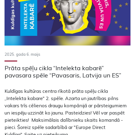
2025. gada 6. maijs
Prāta spēļu cikla “Intelekta kabarē”
pavasara spēle “Pavasaris, Latvija un ES”
Kuldīgas kultūras centra rīkotā prāta spēļu cikla
„Intelekta kabare" 2. spēle. Azarta un jautrības pilns
vakars trīs cēlienos draugu kompānijā ar pārsteigumiem
un iespēju uzzināt ko jaunu. Pasteidzies! Vēl var paspēt
pieteikties! Maksimālais dalībnieku skaits komandā -
pieci. Šoreiz spēle sadarbībā ar "Europe Direct
Kuldīga". Saite uz pieteikuma