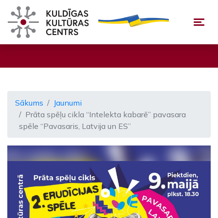
Togg
Sākums
Jaunumi
Prāta spēļu cikla “Intelekta kabarē” pavasara
spēle “Pavasaris, Latvija un ES”