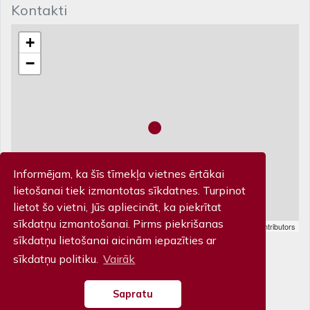
Kontakti
+
−
Informējam, ka šīs tīmekļa vietnes ērtākai
lietošanai tiek izmantotas sīkdatnes. Turpinot
lietot šo vietni, Jūs apliecināt, ka piekrītat
sīkdatņu izmantošanai. Pirms piekrišanas
Leaflet
| Map data ©
OpenStreetMap
contributors
Biļešu kase
sīkdatņu lietošanai aicinām iepazīties ar
sīkdatņu politiku.
Vairāk
Piltenes iela 32, Kuldīga T: 63 322 201
Sapratu
© Kuldīgas Kultūras centrs 2026