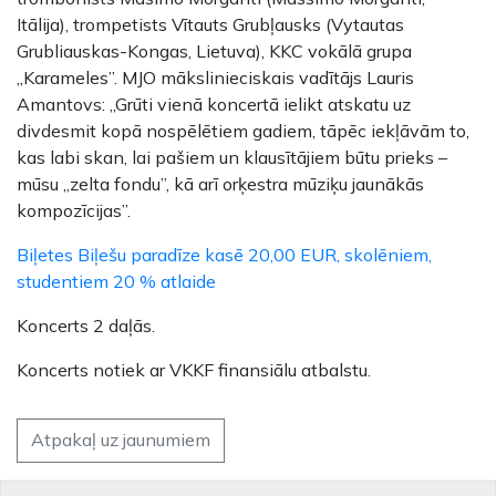
Itālija), trompetists Vītauts Grubļausks (Vytautas
Grubliauskas-Kongas, Lietuva), KKC vokālā grupa
„Karameles”. MJO mākslinieciskais vadītājs Lauris
Amantovs: „Grūti vienā koncertā ielikt atskatu uz
divdesmit kopā nospēlētiem gadiem, tāpēc iekļāvām to,
kas labi skan, lai pašiem un klausītājiem būtu prieks –
mūsu „zelta fondu”, kā arī orķestra mūziķu jaunākās
kompozīcijas”.
Biļetes Biļešu paradīze kasē 20,00 EUR, skolēniem,
studentiem 20 % atlaide
Koncerts 2 daļās.
Koncerts notiek ar VKKF finansiālu atbalstu.
Atpakaļ uz jaunumiem