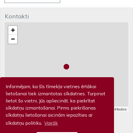
Kontakti
+
−
Informējam, ka šīs tīmekļa vietnes ērtākai
lietošanai tiek izmantotas sīkdatnes. Turpinot
lietot šo vietni, Jūs apliecināt, ka piekrītat
sīkdatņu izmantošanai. Pirms piekrišanas
Leaflet
| Map data ©
OpenStreetMap
contributors
Biļešu kase
sīkdatņu lietošanai aicinām iepazīties ar
sīkdatņu politiku.
Vairāk
Piltenes iela 32, Kuldīga T: 63 322 201