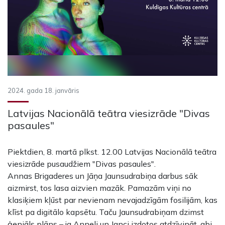
2024. gada 18. janvāris
Latvijas Nacionālā teātra viesizrāde "Divas
pasaules"
Piektdien, 8. martā plkst. 12.00 Latvijas Nacionālā teātra
viesizrāde pusaudžiem "Divas pasaules".
Annas Brigaderes un Jāņa Jaunsudrabiņa darbus sāk
aizmirst, tos lasa aizvien mazāk. Pamazām viņi no
klasiķiem kļūst par nevienam nevajadzīgām fosilijām, kas
klīst pa digitālo kapsētu. Taču Jaunsudrabiņam dzimst
ģeniāls plāns – ja Anneli un Janci izdotos atdzīvināt, abi