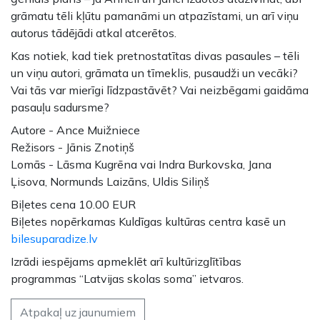
grāmatu tēli kļūtu pamanāmi un atpazīstami, un arī viņu
autorus tādējādi atkal atcerētos.
Kas notiek, kad tiek pretnostatītas divas pasaules – tēli
un viņu autori, grāmata un tīmeklis, pusaudži un vecāki?
Vai tās var mierīgi līdzpastāvēt? Vai neizbēgami gaidāma
pasauļu sadursme?
Autore - Ance Muižniece
Režisors - Jānis Znotiņš
Lomās - Lāsma Kugrēna vai Indra Burkovska, Jana
Ļisova, Normunds Laizāns, Uldis Siliņš
Biļetes cena 10.00 EUR
Biļetes nopērkamas Kuldīgas kultūras centra kasē un
bilesuparadize.lv
Izrādi iespējams apmeklēt arī kultūrizglītības
programmas “Latvijas skolas soma” ietvaros.
Atpakaļ uz jaunumiem