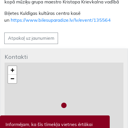
kopā mūziķu grupa maestro Kristapa Krievkalna vadībā
Biļetes Kuldīgas kultūras centra kasē
un
https://www.bilesuparadize.lv/lv/event/135564
Atpakaļ uz jaunumiem
Kontakti
+
−
Informējam, ka šīs tīmekļa vietnes ērtākai