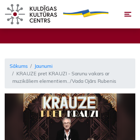
Togg
Sākums
Jaunumi
KRAUZE pret KRAUZI - Sarunu vakars ar
muzikāliem elementiem.../Vada Ojārs Rubenis