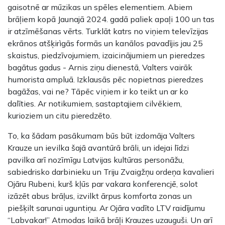
gaisotnē ar mūzikas un spēles elementiem. Abiem
brāļiem kopā Jaunajā 2024. gadā paliek apaļi 100 un tas
ir atzīmēšanas vērts. Turklāt katrs no viņiem televīzijas
ekrānos atšķirìgās formās un kanālos pavadījis jau 25
skaistus, piedzīvojumiem, izaicinājumiem un pieredzes
bagātus gadus - Arnis ziņu dienestā, Valters vairāk
humorista ampluā. Izklausās pēc nopietnas pieredzes
bagāžas, vai ne? Tāpēc viņiem ir ko teikt un ar ko
dalīties. Ar notikumiem, sastaptajiem cilvēkiem,
kurioziem un citu pieredzēto.
To, ka šādam pasākumam būs būt izdomāja Valters
Krauze un ievilka šajā avantūrā brāli, un idejai līdzi
pavilka arī nozīmīgu Latvijas kultūras personāžu,
sabiedrisko darbinieku un Triju Zvaigžņu ordeņa kavalieri
Ojāru Rubeni, kurš kļūs par vakara konferencjē, solot
izāzēt abus brāļus, izvilkt ārpus komforta zonas un
piešķilt sarunai uguntiņu. Ar Ojāra vadīto LTV raidījumu
“Labvakar!” Atmodas laikā brāļi Krauzes uzauguši. Un arī