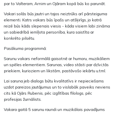
par to Valteram, Arnim un Ojāram kopā būs ko parunāt.
Vakari solās būs jautri un tajos neiztrūks arī pārsteiguma
elementi. Katrs vakars būs īpašs un atšķirīgs, jo katrā
reizē būs kāds slepenais viesis - kāda visiem labi zināma
un sabiedrībā iemīļota personība, kura saistīta ar
konkrēto pilsētu.
Pasākuma programmā:
Sarunu vakars neformālā gaisotnē ar humoru, muzikāliem
un spēles elementiem. Sarunas, video stāsti par dzīvi,tās
priekiem, kurioziem un likstām, pastāvošo iekārtu u.tml.
Lai saruna jeb dialogs būtu kvalitatīvs ir nepieciešams
uzdot pareizos jautājumus un to vislabāk paveiks neviens
cits kā Ojārs Rubenis, pēc izglītības filologs, pēc
profesijas žurnālists.
Vakara gaitā 5 sarunu raundi un muzikālais pavadījums