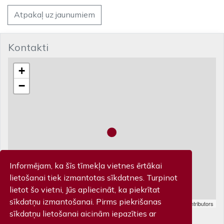
Atpakaļ uz jaunumiem
Kontakti
+
−
Informējam, ka šīs tīmekļa vietnes ērtākai
lietošanai tiek izmantotas sīkdatnes. Turpinot
lietot šo vietni, Jūs apliecināt, ka piekrītat
sīkdatņu izmantošanai. Pirms piekrišanas
Leaflet
| Map data ©
OpenStreetMap
contributors
Biļešu kase
sīkdatņu lietošanai aicinām iepazīties ar