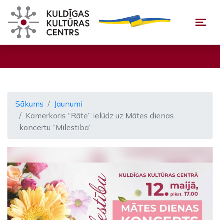
Togg
Sākums
Jaunumi
Kamerkoris “Rāte” ielūdz uz Mātes dienas
koncertu “Mīlestība”