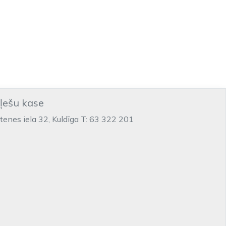
iļešu kase
ltenes iela 32, Kuldīga T: 63 322 201