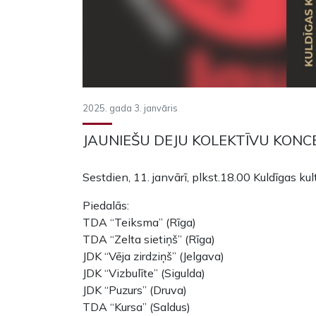
2025. gada 3. janvāris
JAUNIEŠU DEJU KOLEKTĪVU KONC
Sestdien, 11. janvārī, plkst.18.00 Kuldīgas kul
Piedalās:
TDA “Teiksma” (Rīga)
TDA “Zelta sietiņš” (Rīga)
JDK “Vēja zirdziņš” (Jelgava)
JDK “Vizbulīte” (Sigulda)
JDK “Puzurs” (Druva)
TDA “Kursa” (Saldus)