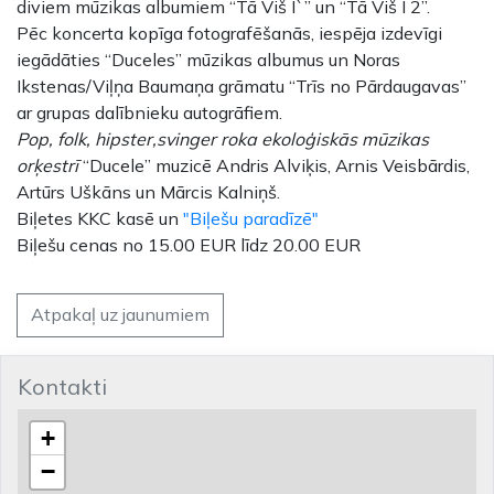
diviem mūzikas albumiem “Tā Viš I`” un “Tā Viš I 2”.
Pēc koncerta kopīga fotografēšanās, iespēja izdevīgi
iegādāties “Duceles” mūzikas albumus un Noras
Ikstenas/Viļņa Baumaņa grāmatu “Trīs no Pārdaugavas”
ar grupas dalībnieku autogrāfiem.
Pop, folk, hipster,svinger roka ekoloģiskās mūzikas
orķestrī
“Ducele” muzicē Andris Alviķis, Arnis Veisbārdis,
Artūrs Uškāns un Mārcis Kalniņš.
Biļetes KKC kasē un
"Biļešu paradīzē"
Biļešu cenas no 15.00 EUR līdz 20.00 EUR
Atpakaļ uz jaunumiem
Kontakti
+
−