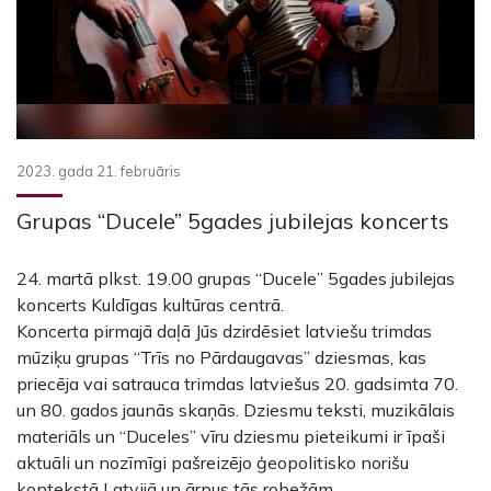
2023. gada 21. februāris
Grupas “Ducele” 5gades jubilejas koncerts
24. martā plkst. 19.00 grupas “Ducele” 5gades jubilejas
koncerts Kuldīgas kultūras centrā.
Koncerta pirmajā daļā Jūs dzirdēsiet latviešu trimdas
mūziķu grupas “Trīs no Pārdaugavas” dziesmas, kas
priecēja vai satrauca trimdas latviešus 20. gadsimta 70.
un 80. gados jaunās skaņās. Dziesmu teksti, muzikālais
materiāls un “Duceles” vīru dziesmu pieteikumi ir īpaši
aktuāli un nozīmīgi pašreizējo ģeopolitisko norišu
kontekstā Latvijā un ārpus tās robežām.