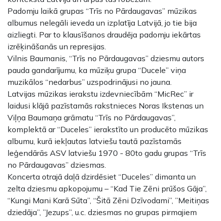
Padomju laikā grupas “Trīs no Pārdaugavas” mūzikas
albumus nelegāli ieveda un izplatīja Latvijā, jo tie bija
aizliegti. Par to klausīšanos draudēja padomju iekārtas
izrēķināšanās un represijas.
Vilnis Baumanis, “Trīs no Pārdaugavas” dziesmu autors
pauda gandarījumu, ka mūziķu grupa “Ducele” viņa
muzikālos “nedarbus” uzspodrinājusi no jauna.
Latvijas mūzikas ierakstu izdevniecībām “MicRec” ir
laidusi klājā pazīstamās rakstnieces Noras Ikstenas un
Viļņa Baumaņa grāmatu “Trīs no Pārdaugavas”,
komplektā ar “Duceles” ierakstīto un producēto mūzikas
albumu, kurā iekļautas latviešu tautā pazīstamās
leģendārās ASV latviešu 1970 - 80to gadu grupas “Trīs
no Pārdaugavas” dziesmas.
Koncerta otrajā daļā dzirdēsiet “Duceles” dimanta un
zelta dziesmu apkopojumu – “Kad Tie Zēni prūšos Gāja”,
“Kungi Mani Karā Sūta”, “Šitā Zēni Dzīvodami”, ”Meitiņas
dziedāja”, ”Jezups”, u.c. dziesmas no grupas pirmajiem