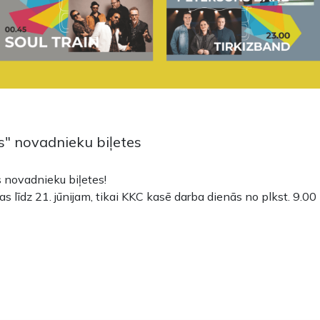
s" novadnieku biļetes
s novadnieku biļetes!
līdz 21. jūnijam, tikai KKC kasē darba dienās no plkst. 9.00 l