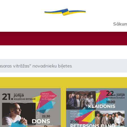
Sāku
asaras vitrāžas" novadnieku biļetes