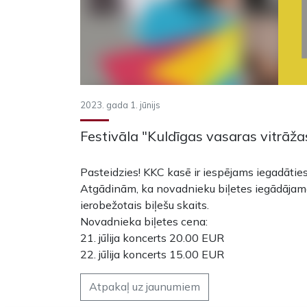
2023. gada 1. jūnijs
Festivāla "Kuldīgas vasaras vitrāža
Pasteidzies! KKC kasē ir iespējams iegadātie
Atgādinām, ka novadnieku biļetes iegādājamas 
ierobežotais biļešu skaits.
Novadnieka biļetes cena:
21. jūlija koncerts 20.00 EUR
22. jūlija koncerts 15.00 EUR
Atpakaļ uz jaunumiem