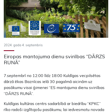
2024. gada 4. septembris
Eiropas mantojuma dienu svinības “DĀRZS
RUNĀ”
7.septembrī no 12:00 līdz 18:00 Kuldīgas vecpilsētas
dārzā ēkas Baznīcas ielā 30 pagalmā aicinām uz
pasākumu visai ģimenei “ES mantojuma dienu svinības
“DĀRZS RUNĀ”.
Kuldīgas kultūras centrs sadarbībā ar biedrību “KPKC”
rīko radoši izglītojošu pasākumu, lai iedvesmotu novada