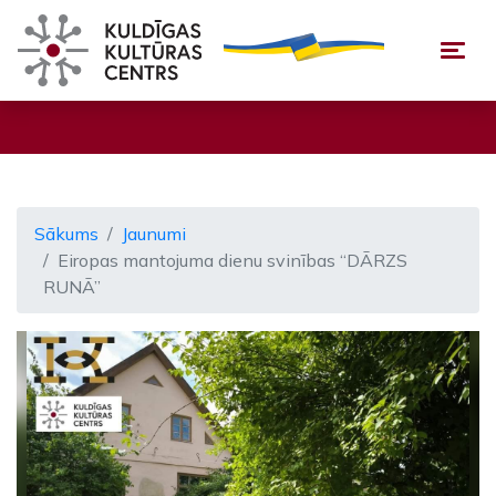
Togg
Sākums
Jaunumi
Eiropas mantojuma dienu svinības “DĀRZS
RUNĀ”