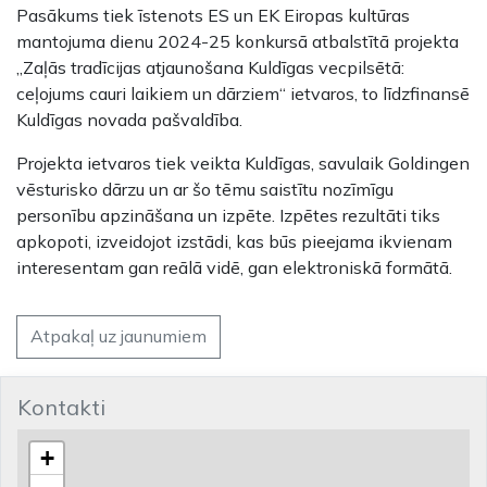
Pasākums tiek īstenots ES un EK Eiropas kultūras
mantojuma dienu 2024-25 konkursā atbalstītā projekta
„Zaļās tradīcijas atjaunošana Kuldīgas vecpilsētā:
ceļojums cauri laikiem un dārziem“ ietvaros, to līdzfinansē
Kuldīgas novada pašvaldība.
Projekta ietvaros tiek veikta Kuldīgas, savulaik Goldingen
vēsturisko dārzu un ar šo tēmu saistītu nozīmīgu
personību apzināšana un izpēte. Izpētes rezultāti tiks
apkopoti, izveidojot izstādi, kas būs pieejama ikvienam
interesentam gan reālā vidē, gan elektroniskā formātā.
Atpakaļ uz jaunumiem
Kontakti
+