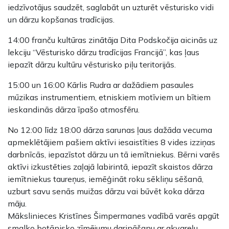
iedzīvotājus saudzēt, saglabāt un uzturēt vēsturisko vidi
un dārzu kopšanas tradīcijas.
14:00
franču kultūras zinātāja Dita Podskočija aicinās uz
lekciju “Vēsturisko dārzu tradīcijas Francijā”, kas ļaus
iepazīt dārzu kultūru vēsturisko piļu teritorijās.
15:00 un 16:00
Kārlis Rudra ar dažādiem pasaules
mūzikas instrumentiem, etniskiem motīviem un bītiem
ieskandinās dārza īpašo atmosfēru.
No 12:00 līdz 18:00
dārza sarunas ļaus dažāda vecuma
apmeklētājiem pašiem aktīvi iesaistīties 8 vides izziņas
darbnīcās, iepazīstot dārzu un tā iemītniekus. Bērni varēs
aktīvi izkustēties zaļajā labirintā, iepazīt skaistos dārza
iemītniekus taureņus, iemēģināt roku sēkliņu sēšanā,
uzburt savu senās muižas dārzu vai būvēt koka dārza
māju.
Mākslinieces Kristīnes Šimpermanes vadībā varēs apgūt
smalko botānisko zīmējumu darināšanu ar akvareļu