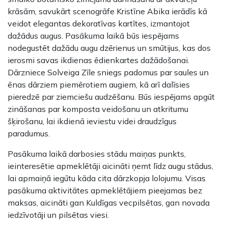
krāsām, savukārt scenogrāfe Kristīne Abika ierādīs kā
veidot elegantas dekoratīvas kartītes, izmantojot
dažādus augus. Pasākuma laikā būs iespējams
nodegustēt dažādu augu dzērienus un smūtijus, kas dos
ierosmi savas ikdienas ēdienkartes dažādošanai.
Dārzniece Solveiga Zīle sniegs padomus par saules un
ēnas dārziem piemērotiem augiem, kā arī dalīsies
pieredzē par ziemciešu audzēšanu. Būs iespējams apgūt
zināšanas par komposta veidošanu un atkritumu
šķirošanu, lai ikdienā ieviestu videi draudzīgus
paradumus.
Pasākuma laikā darbosies stādu maiņas punkts,
ieinteresētie apmeklētāji aicināti ņemt līdz augu stādus,
lai apmaiņā iegūtu kāda cita dārzkopja lolojumu. Visas
pasākuma aktivitātes apmeklētājiem pieejamas bez
maksas, aicināti gan Kuldīgas vecpilsētas, gan novada
iedzīvotāji un pilsētas viesi.