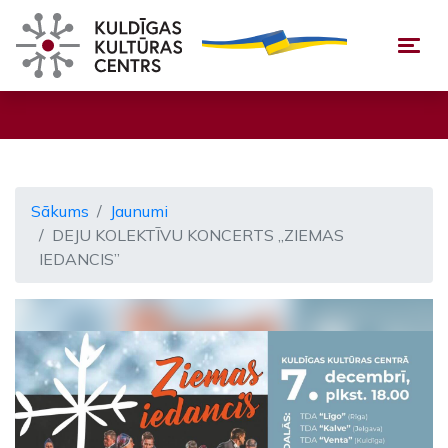
Togg
Sākums
Jaunumi
DEJU KOLEKTĪVU KONCERTS „ZIEMAS
IEDANCIS”