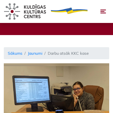
Togg
Sākums
Jaunumi
Darbu atsāk KKC kase