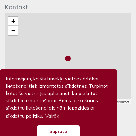
Kontakti
+
−
Informējam, ka šīs tīmekļa vietnes ērtākai
lietošanai tiek izmantotas sīkdatnes. Turpinot
lietot šo vietni, Jūs apliecināt, ka piekrītat
sīkdatņu izmantošanai. Pirms piekrišanas
Leaflet
| Map data ©
OpenStreetMap
contributors
Biļešu kase
sīkdatņu lietošanai aicinām iepazīties ar
sīkdatņu politiku.
Vairāk
Piltenes iela 32, Kuldīga T: 63 322 201
Sapratu
© Kuldīgas Kultūras centrs 2026