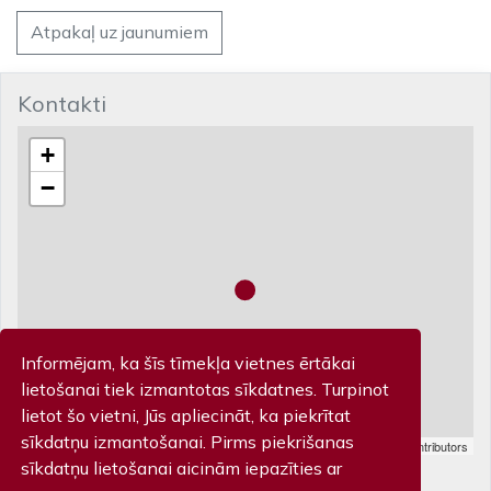
Atpakaļ uz jaunumiem
Kontakti
+
−
Informējam, ka šīs tīmekļa vietnes ērtākai
lietošanai tiek izmantotas sīkdatnes. Turpinot
lietot šo vietni, Jūs apliecināt, ka piekrītat
sīkdatņu izmantošanai. Pirms piekrišanas
Leaflet
| Map data ©
OpenStreetMap
contributors
Biļešu kase
sīkdatņu lietošanai aicinām iepazīties ar