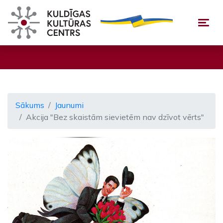
Togg
Sākums
Jaunumi
Akcija "Bez skaistām sievietēm nav dzīvot vērts"