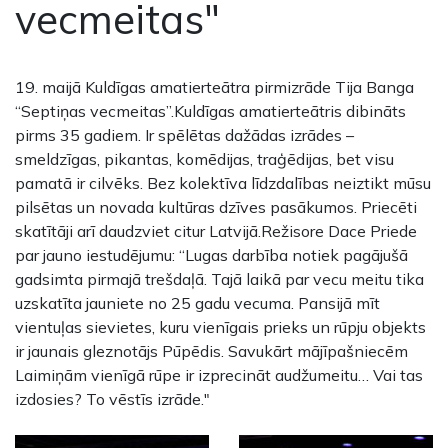
vecmeitas"
19. maijā Kuldīgas amatierteātra pirmizrāde Tija Banga
“Septiņas vecmeitas”.Kuldīgas amatierteātris dibināts
pirms 35 gadiem. Ir spēlētas dažādas izrādes –
smeldzīgas, pikantas, komēdijas, traģēdijas, bet visu
pamatā ir cilvēks. Bez kolektīva līdzdalības neiztikt mūsu
pilsētas un novada kultūras dzīves pasākumos. Priecēti
skatītāji arī daudzviet citur Latvijā.Režisore Dace Priede
par jauno iestudējumu: “Lugas darbība notiek pagājušā
gadsimta pirmajā trešdaļā. Tajā laikā par vecu meitu tika
uzskatīta jauniete no 25 gadu vecuma. Pansijā mīt
vientuļas sievietes, kuru vienīgais prieks un rūpju objekts
ir jaunais gleznotājs Pūpēdis. Savukārt mājīpašniecēm
Laimiņām vienīgā rūpe ir izprecināt audžumeitu… Vai tas
izdosies? To vēstīs izrāde."