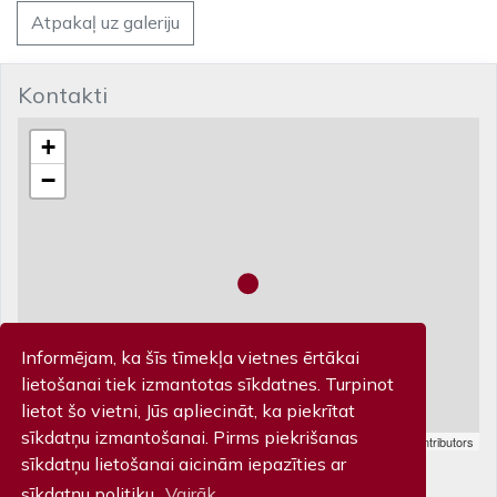
Atpakaļ uz galeriju
Kontakti
+
−
Informējam, ka šīs tīmekļa vietnes ērtākai
lietošanai tiek izmantotas sīkdatnes. Turpinot
lietot šo vietni, Jūs apliecināt, ka piekrītat
sīkdatņu izmantošanai. Pirms piekrišanas
Leaflet
| Map data ©
OpenStreetMap
contributors
Biļešu kase
sīkdatņu lietošanai aicinām iepazīties ar
sīkdatņu politiku.
Vairāk