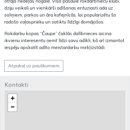
otrajā nedēļas nogalē. Visā pasaulē rokdarbnieču klubi,
dziju veikali un vienkārši adīšanas entuziasti ada uz
soliņiem, parkos un āra kafejnīcās, lai popularizētu šo
radošo vaļasprieku un satiktu līdzīgi domājošos.
Rokdarbu kopas “Čaupe” čaklās dalībnieces aicina
ikvienu interesentu ņemt līdzi savu adīkli, kā arī izmantot
iespēju apskatīt adīto meistardarbu mirkļizstādi.
Atpakaļ uz pasākumiem
Kontakti
+
−