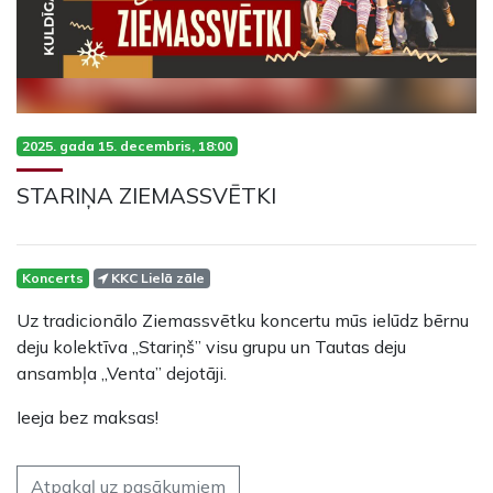
2025. gada 15. decembris, 18:00
STARIŅA ZIEMASSVĒTKI
Koncerts
KKC Lielā zāle
Uz tradicionālo Ziemassvētku koncertu mūs ielūdz bērnu
deju kolektīva „Stariņš” visu grupu un Tautas deju
ansambļa „Venta” dejotāji.
Ieeja bez maksas!
Atpakaļ uz pasākumiem