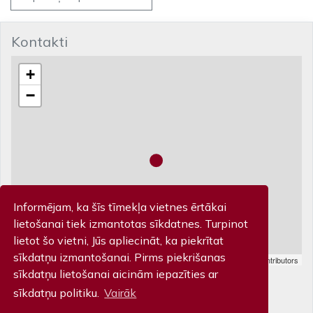
Kontakti
+
−
Informējam, ka šīs tīmekļa vietnes ērtākai
lietošanai tiek izmantotas sīkdatnes. Turpinot
lietot šo vietni, Jūs apliecināt, ka piekrītat
sīkdatņu izmantošanai. Pirms piekrišanas
Leaflet
| Map data ©
OpenStreetMap
contributors
Biļešu kase
sīkdatņu lietošanai aicinām iepazīties ar
sīkdatņu politiku.
Vairāk
Piltenes iela 32, Kuldīga T: 63 322 201