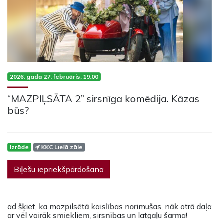
2026. gada 27. februāris, 19:00
“MAZPIĻSĀTA 2” sirsnīga komēdija. Kāzas
būs?
Izrāde
KKC Lielā zāle
Biļešu iepriekšpārdošana
ad šķiet, ka mazpilsētā kaislības norimušas, nāk otrā daļa
ar
vēl vairāk smiekliem, sirsnības un latgaļu šarma!