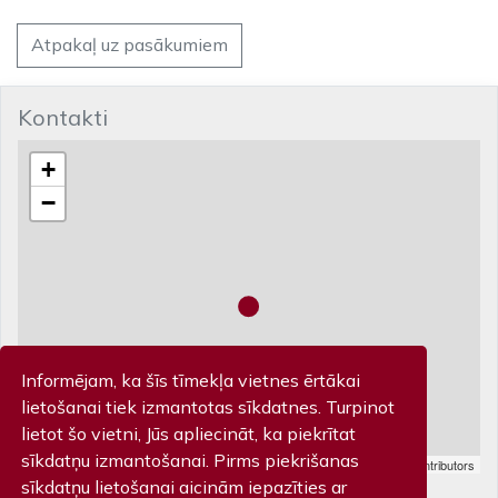
Atpakaļ uz pasākumiem
Kontakti
+
−
Informējam, ka šīs tīmekļa vietnes ērtākai
lietošanai tiek izmantotas sīkdatnes. Turpinot
lietot šo vietni, Jūs apliecināt, ka piekrītat
sīkdatņu izmantošanai. Pirms piekrišanas
Leaflet
| Map data ©
OpenStreetMap
contributors
Biļešu kase
sīkdatņu lietošanai aicinām iepazīties ar