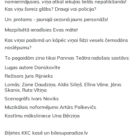
nomierinājusies, viņa atkal iekuļas lielās nepatikšanās!
Kas viņu šoreiz glābs? Draugi vai policija?
Un, protams - jaunajā sezonā jauns personāžs!
Mazpilsētā ieradīsies Evas māte!
Kas viņai padomā un kāpēc viņai līdzi vesels čemodāns
noslēpumu?
To pagaidām zina tikai Pannas Teātra radošais sastāvs:
Lugas autore Danskovīte
Režisors Juris Rijnieks
Lomās: Zane Daudziņa, Aldis Siliņš, Elīna Vāne, Jānis
Skanis, Ruta Vītiņa.
Scenogrāfs Ivars Noviks
Muzikālais noformējums
Artūrs Palkevičs.
Kostīmu māksliniece Una Bērziņa
Biļetes KKC kasē un bilesuparadize.lv