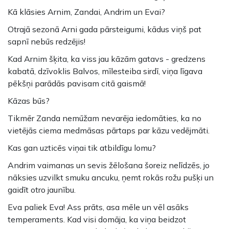
Kā klāsies Arnim, Zandai, Andrim un Evai?
Otrajā sezonā Arni gada pārsteigumi, kādus viņš pat
sapnī nebūs redzējis!
Kad Arnim šķita, ka viss jau kāzām gatavs - gredzens
kabatā, dzīvoklis Balvos, mīlesteiba sirdī, viņa līgava
pēkšņi parādās pavisam citā gaismā!
Kāzas būs?
Tikmēr Zanda nemūžam nevarēja iedomāties, ka no
vietējās ciema medmāsas pārtaps par kāzu vedējmāti.
Kas gan uzticēs viņai tik atbildīgu lomu?
Andrim vaimanas un sevis žēlošana šoreiz nelīdzēs, jo
nāksies uzvilkt smuku ancuku, ņemt rokās rožu pušķi un
gaidīt otro jaunību.
Eva paliek Eva! Ass prāts, asa mēle un vēl asāks
temperaments. Kad visi domāja, ka viņa beidzot