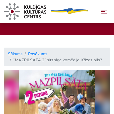
Togg
Sākums
Pasākums
“MAZPIĻSĀTA 2” sirsnīga komēdija. Kāzas būs?