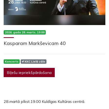
2026. gada 28. marts, 19:00
Kasparam Markševicam 40
Koncerts
KKC Lielā zāle
Biļešu iepriekšpārdošana
28.martā plkst.19.00 Kuldīgas Kultūras centrā.