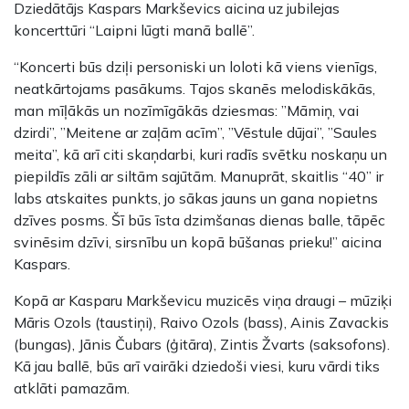
Dziedātājs Kaspars Markševics aicina
uz jubilejas
koncerttūri “Laipni lūgti manā ballē”.
“Koncerti būs dziļi personiski un loloti kā viens vienīgs,
neatkārtojams pasākums. Tajos skanēs melodiskākās,
man mīļākās un nozīmīgākās dziesmas: ’’Māmiņ, vai
dzirdi’’, ’’Meitene ar zaļām acīm’’, ’’Vēstule dūjai’’, ’’Saules
meita’’, kā arī citi skaņdarbi, kuri radīs svētku noskaņu un
piepildīs zāli ar siltām sajūtām. Manuprāt, skaitlis “40” ir
labs atskaites punkts, jo sākas jauns un gana nopietns
dzīves posms. Šī būs īsta dzimšanas dienas balle, tāpēc
svinēsim dzīvi, sirsnību un kopā būšanas prieku!” aicina
Kaspars.
Kopā ar Kasparu Markševicu muzicēs viņa draugi – mūziķi
Māris Ozols (taustiņi), Raivo Ozols (bass), Ainis Zavackis
(bungas), Jānis Čubars (ģitāra), Zintis Žvarts (saksofons).
Kā jau ballē, būs arī vairāki dziedoši viesi, kuru vārdi tiks
atklāti pamazām.