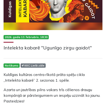
2026. gada 13. februāris, 18:30
Intelekta kabarē "Ugunīgo zirgu gaidot"
Notikums
KKC Lielā zāle
Kuldīgas kultūras centra rīkotā prāta spēļu cikla
„Intelekta kabarē” 2. sezonas 1. spēle.
Azarta un jautrības pilns vakars trīs cēlienos draugu
kompānijā ar pārsteigumiem un iespēju uzzināt ko jaunu.
Pasteidzies!