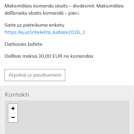
Maksimālais komandu skaits – divdesmit. Maksimālais
dalībnieku skaits komandā – pieci.
Saite uz pieteikuma anketu:
https://ej.uz/intelekta_kabare2026_1
Darbosies bufete.
Dalības maksa 30,00 EUR no koman
das
Atpakaļ uz pasākumiem
Kontakti
+
−