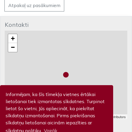
Atpakaļ uz pasākumiem
Kontakti
+
−
Informējam, ka šīs tīmekļa vietnes ērtākai
lietošanai tiek izmantotas sīkdatnes. Turpinot
lietot šo vietni, Jūs apliecināt, ka piekrītat
sīkdatņu izmantošanai. Pirms piekrišanas
Leaflet
| Map data ©
OpenStreetMap
contributors
Biļešu kase
sīkdatņu lietošanai aicinām iepazīties ar
sīkdatņu politiku.
Vairāk