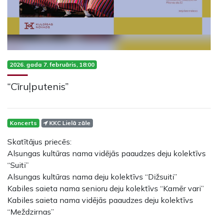
2026. gada 7. februāris, 18:00
“Cīruļputenis”
Koncerts
KKC Lielā zāle
Skatītājus priecēs:
Alsungas kultūras nama vidējās paaudzes deju kolektīvs
“Suiti”
Alsungas kultūras nama deju kolektīvs “Dižsuiti”
Kabiles saieta nama senioru deju kolektīvs “Kamēr vari”
Kabiles saieta nama vidējās paaudzes deju kolektīvs
“Meždzirnas”