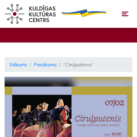
Togg
Sākums
Pasākums
“Cīruļputenis”