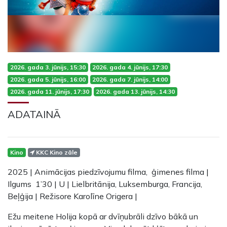
2026. gada 3. jūnijs, 15:30
2026. gada 4. jūnijs, 17:30
2026. gada 5. jūnijs, 16:00
2026. gada 7. jūnijs, 14:00
2026. gada 11. jūnijs, 17:30
2026. gada 13. jūnijs, 14:30
ADATAINĀ
Kino
KKC Kino zāle
2025 | Animācijas piedzīvojumu filma, ģimenes filma |
Ilgums 1’30 | U | Lielbritānija, Luksemburga, Francija,
Beļģija | Režisore Karolīne Origera |
Ežu meitene Holija kopā ar dvīņubrāli dzīvo bākā un