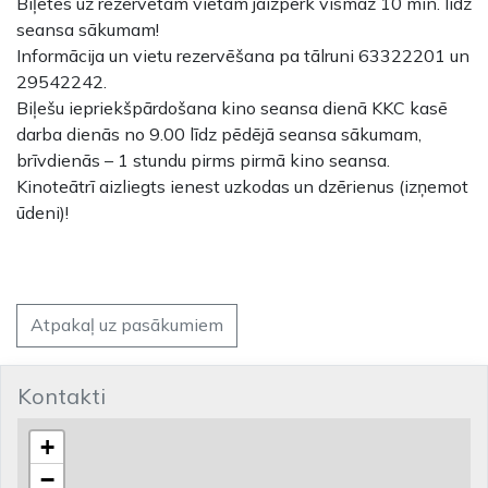
Biļetes uz rezervētām vietām jāizpērk vismaz 10 min. līdz
seansa sākumam!
Informācija un vietu rezervēšana pa tālruni 63322201 un
29542242.
Biļešu iepriekšpārdošana kino seansa dienā KKC kasē
darba dienās no 9.00 līdz pēdējā seansa sākumam,
brīvdienās – 1 stundu pirms pirmā kino seansa.
Kinoteātrī aizliegts ienest uzkodas un dzērienus (izņemot
ūdeni)!
Atpakaļ uz pasākumiem
Kontakti
+
−