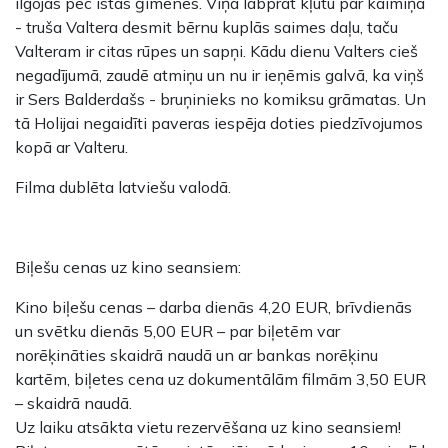
ilgojas pēc īstas ģimenes. Viņa labprāt kļūtu par kaimiņa
- truša Valtera desmit bērnu kuplās saimes daļu, taču
Valteram ir citas rūpes un sapņi. Kādu dienu Valters cieš
negadījumā, zaudē atmiņu un nu ir ieņēmis galvā, ka viņš
ir Sers Balderdašs - bruņinieks no komiksu grāmatas. Un
tā Holijai negaidīti paveras iespēja doties piedzīvojumos
kopā ar Valteru.
Filma dublēta latviešu valodā.
Biļešu cenas uz kino seansiem:
Kino biļešu cenas – darba dienās 4,20 EUR, brīvdienās
un svētku dienās 5,00 EUR – par biļetēm var
norēķināties skaidrā naudā un ar bankas norēķinu
kartēm, biļetes cena uz dokumentālām filmām 3,50 EUR
– skaidrā naudā.
Uz laiku atsākta vietu rezervēšana uz kino seansiem!